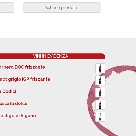
Scheda prodotto
VINI IN EVIDENZA
arbera DOC frizzante
not grigio IGP frizzante
e Dodici
oscato dolce
restige di Vigano