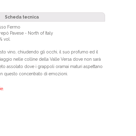
Scheda tecnica
sso Fermo
repò Pavese - North of Italy
% vol.
sto vino, chiudendo gli occhi, il suo profumo ed il
iaggio nelle colline della Valle Versa dove non sarà
gneto assolato dove i grappoli oramai maturi aspettano
i in questo concentrato di emozioni.
e.