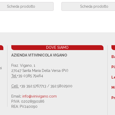
Scheda prodotto
Scheda prodotto
DOVE SIAMO
AZIENDA VITIVINICOLA VIGANO
B
Fraz. Vigano, 1
Pi
ei
27047 Santa Maria Della Versa (PV)
Tel:
+39 0385 79464
L
Cell:
+39 392.5767713 / 392.5802900
M
Email
:
info@vinivigano.com
P
P.IVA: 02028590186
REA: PV240090