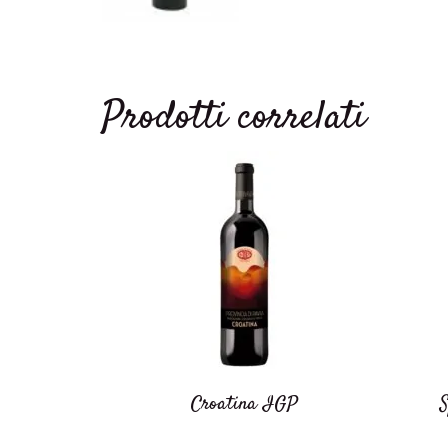
Prodotti correlati
Croatina IGP