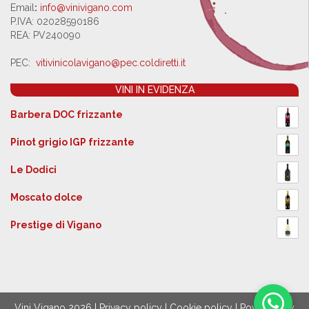
Email
:
info@vinivigano.com
P.IVA: 02028590186
REA: PV240090
PEC:
vitivinicolavigano@pec.
coldiretti.it
VINI IN EVIDENZA
Barbera DOC frizzante
Pinot grigio IGP frizzante
Le Dodici
Moscato dolce
Prestige di Vigano
Vini Vigano 2026 |
Privacy policy
|
Cookie policy
| Powered by