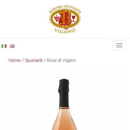
Togg
navig
Home
/
Spumanti
/ Rosé di Vigano